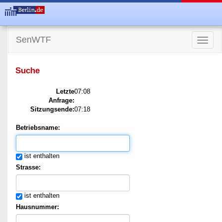
SenWTF
Toggle
naviga
Suche
Letzte
07:08
Anfrage:
Sitzungsende:
07:18
Betriebsname:
ist enthalten
Strasse:
ist enthalten
Hausnummer: